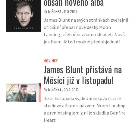
obsah nového alba
BY
MIŇONKA
11.9.2013
/
James Blunt na svých stránkách zveřejnil
oficiální přebal nové desky Moon
Landing, včetně seznamu skladeb. Navíc
je album již teď možné předobjednat!
NOVINKY
James Blunt přistává na
Měsíci již v listopadu!
BY
MIŇONKA
30.7.2013
/
Již 5. listopadu vyjde Jamesovo čtvrté
studiové album s názvem Moon Landing
a prvním singlem z ní je skladba Bonfire
Heart.