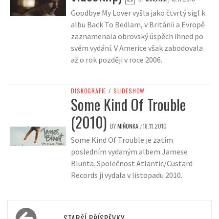
Goodbye My Lover vyšla jako čtvrtý sigl k
albu Back To Bedlam, v Británii a Evropě
zaznamenala obrovský úspěch ihned po
svém vydání. V Americe však zabodovala
až o rok později v roce 2006.
DISKOGRAFIE
/
SLIDESHOW
Some Kind Of Trouble
(2010)
BY
MIŇONKA
18.11.2010
/
Some Kind Of Trouble je zatím
posledním vydaným albem Jamese
Blunta. Společnost Atlantic/Custard
Records ji vydala v listopadu 2010.
Navigace
STARŠÍ PŘÍSPĚVKY