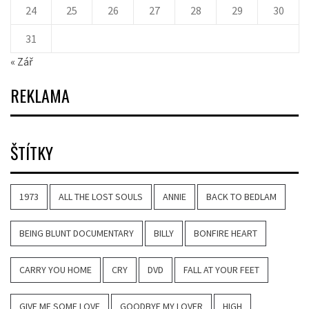
24
25
26
27
28
29
30
31
« Zář
REKLAMA
ŠTÍTKY
1973
ALL THE LOST SOULS
ANNIE
BACK TO BEDLAM
BEING BLUNT DOCUMENTARY
BILLY
BONFIRE HEART
CARRY YOU HOME
CRY
DVD
FALL AT YOUR FEET
GIVE ME SOME LOVE
GOODBYE MY LOVER
HIGH