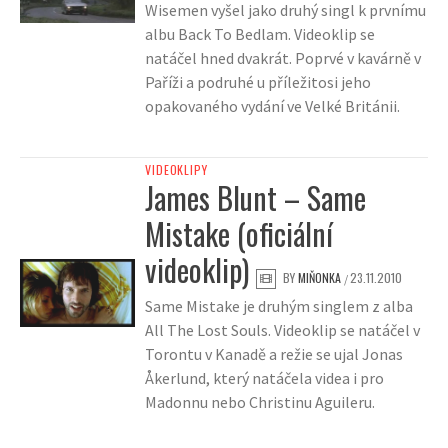
Wisemen vyšel jako druhý singl k prvnímu
albu Back To Bedlam. Videoklip se
natáčel hned dvakrát. Poprvé v kavárně v
Paříži a podruhé u příležitosi jeho
opakovaného vydání ve Velké Británii.
VIDEOKLIPY
James Blunt – Same
Mistake (oficiální
videoklip)
BY
MIŇONKA
23.11.2010
/
Same Mistake je druhým singlem z alba
All The Lost Souls. Videoklip se natáčel v
Torontu v Kanadě a režie se ujal Jonas
Åkerlund, který natáčela videa i pro
Madonnu nebo Christinu Aguileru.