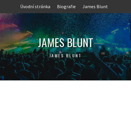
Skip
Úvodní stránka
Biografie
James Blunt
to
content
JAMES BLUNT
JAMES BLUNT