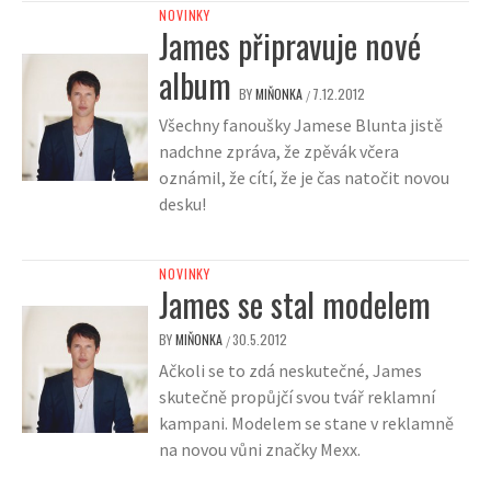
NOVINKY
James připravuje nové
album
BY
MIŇONKA
7.12.2012
/
Všechny fanoušky Jamese Blunta jistě
nadchne zpráva, že zpěvák včera
oznámil, že cítí, že je čas natočit novou
desku!
NOVINKY
James se stal modelem
BY
MIŇONKA
30.5.2012
/
Ačkoli se to zdá neskutečné, James
skutečně propůjčí svou tvář reklamní
kampani. Modelem se stane v reklamně
na novou vůni značky Mexx.