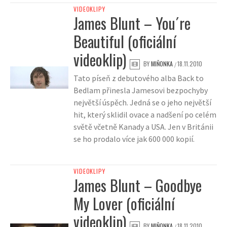
VIDEOKLIPY
James Blunt – You´re
Beautiful (oficiální
videoklip)
BY
MIŇONKA
18.11.2010
/
Tato píseň z debutového alba Back to
Bedlam přinesla Jamesovi bezpochyby
největší úspěch. Jedná se o jeho největší
hit, který sklidil ovace a nadšení po celém
světě včetně Kanady a USA. Jen v Británii
se ho prodalo více jak 600 000 kopií.
VIDEOKLIPY
James Blunt – Goodbye
My Lover (oficiální
videoklip)
BY
MIŇONKA
18.11.2010
/