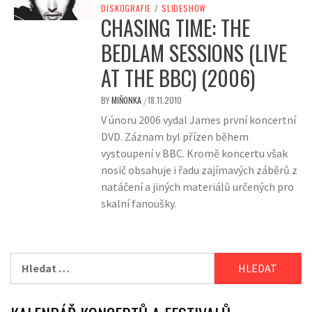
DISKOGRAFIE
/
SLIDESHOW
CHASING TIME: THE
BEDLAM SESSIONS (LIVE
AT THE BBC) (2006)
BY
MIŇONKA
18.11.2010
/
V únoru 2006 vydal James první koncertní
DVD. Záznam byl přízen během
vystoupení v BBC. Kromě koncertu však
nosič obsahuje i řadu zajímavých záběrů z
natáčení a jiných materiálů určených pro
skalní fanoušky.
Vyhledávání