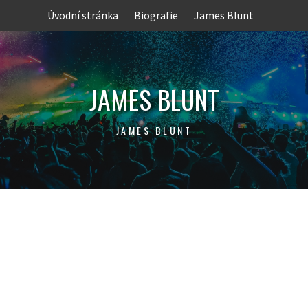
Skip
Úvodní stránka
Biografie
James Blunt
to
content
JAMES BLUNT
JAMES BLUNT