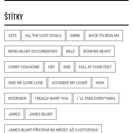
ŠTÍTKY
1973
ALL THE LOST SOULS
ANNIE
BACK TO BEDLAM
BEING BLUNT DOCUMENTARY
BILLY
BONFIRE HEART
CARRY YOU HOME
CRY
DVD
FALL AT YOUR FEET
GIVE ME SOME LOVE
GOODBYE MY LOVER
HIGH
INTERVIEW
I REALLY WANT YOU
I´LL TAKE EVERYTHING
JAMES
JAMES BLUNT
JAMES BLUNT PŘISTÁVÁ NA MĚSÍCI JIŽ V LISTOPADU!