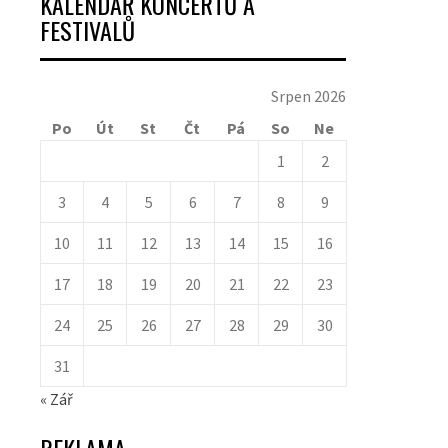
KALENDÁŘ KONCERTŮ A
FESTIVALŮ
Srpen 2026
Po
Út
St
Čt
Pá
So
Ne
1
2
3
4
5
6
7
8
9
10
11
12
13
14
15
16
17
18
19
20
21
22
23
24
25
26
27
28
29
30
31
« Zář