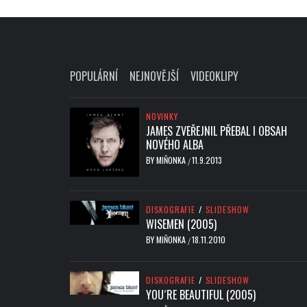
POPULÁRNÍ
NEJNOVĚJŠÍ
VIDEOKLIPY
NOVINKY
JAMES ZVEŘEJNIL PŘEBAL I OBSAH
NOVÉHO ALBA
BY
MIŇONKA
11.9.2013
/
DISKOGRAFIE
/
SLIDESHOW
WISEMEN (2005)
BY
MIŇONKA
18.11.2010
/
DISKOGRAFIE
/
SLIDESHOW
YOU´RE BEAUTIFUL (2005)