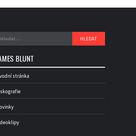
yhledávání
AMES BLUNT
vodní stránka
iskografie
ovinky
ideoklipy