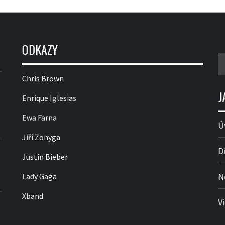
ODKAZY
V
Chris Brown
J
Enrique Iglesias
Ewa Farna
Ú
Jiří Zonyga
D
Justin Bieber
Lady Gaga
N
Xband
V