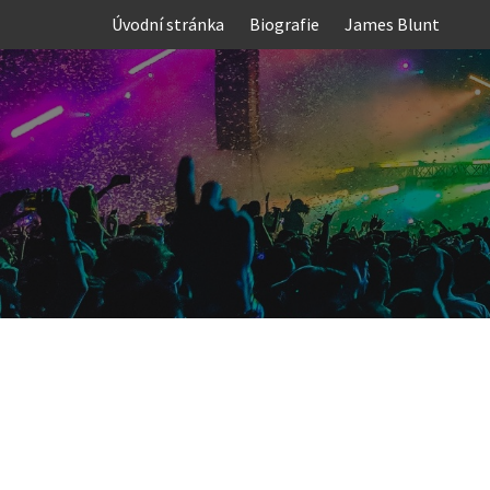
Skip
Úvodní stránka
Biografie
James Blunt
to
content