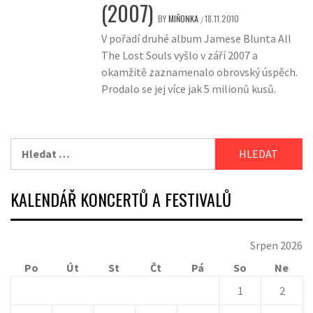
(2007)
BY
MIŇONKA
18.11.2010
/
V pořadí druhé album Jamese Blunta All
The Lost Souls vyšlo v září 2007 a
okamžitě zaznamenalo obrovský úspěch.
Prodalo se jej více jak 5 milionů kusů.
Vyhledávání
KALENDÁŘ KONCERTŮ A FESTIVALŮ
Srpen 2026
Po
Út
St
Čt
Pá
So
Ne
1
2