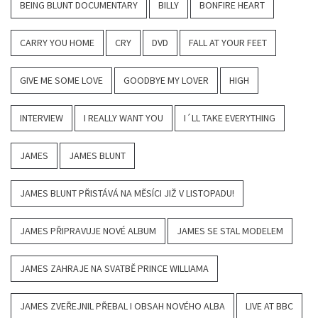
BEING BLUNT DOCUMENTARY
BILLY
BONFIRE HEART
CARRY YOU HOME
CRY
DVD
FALL AT YOUR FEET
GIVE ME SOME LOVE
GOODBYE MY LOVER
HIGH
INTERVIEW
I REALLY WANT YOU
I´LL TAKE EVERYTHING
JAMES
JAMES BLUNT
JAMES BLUNT PŘISTÁVÁ NA MĚSÍCI JIŽ V LISTOPADU!
JAMES PŘIPRAVUJE NOVÉ ALBUM
JAMES SE STAL MODELEM
JAMES ZAHRAJE NA SVATBĚ PRINCE WILLIAMA
JAMES ZVEŘEJNIL PŘEBAL I OBSAH NOVÉHO ALBA
LIVE AT BBC