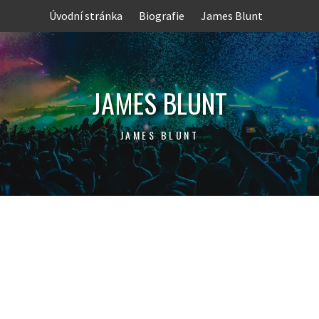
Skip
Úvodní stránka
Biografie
James Blunt
to
content
JAMES BLUNT
JAMES BLUNT