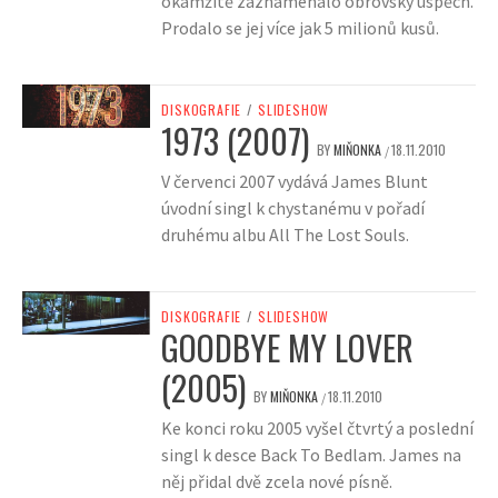
okamžitě zaznamenalo obrovský úspěch.
Prodalo se jej více jak 5 milionů kusů.
DISKOGRAFIE
/
SLIDESHOW
1973 (2007)
BY
MIŇONKA
18.11.2010
/
V červenci 2007 vydává James Blunt
úvodní singl k chystanému v pořadí
druhému albu All The Lost Souls.
DISKOGRAFIE
/
SLIDESHOW
GOODBYE MY LOVER
(2005)
BY
MIŇONKA
18.11.2010
/
Ke konci roku 2005 vyšel čtvrtý a poslední
singl k desce Back To Bedlam. James na
něj přidal dvě zcela nové písně.