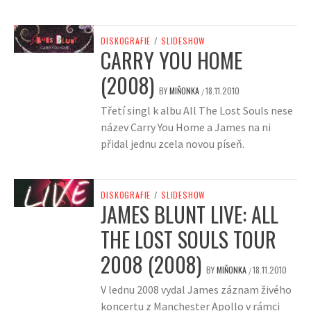
DISKOGRAFIE
/
SLIDESHOW
CARRY YOU HOME
(2008)
BY
MIŇONKA
18.11.2010
/
Třetí singl k albu All The Lost Souls nese
název Carry You Home a James na ni
přidal jednu zcela novou píseň.
DISKOGRAFIE
/
SLIDESHOW
JAMES BLUNT LIVE: ALL
THE LOST SOULS TOUR
2008 (2008)
BY
MIŇONKA
18.11.2010
/
V lednu 2008 vydal James záznam živého
koncertu z Manchester Apollo v rámci