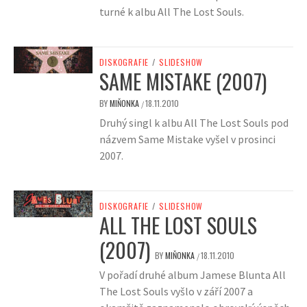
turné k albu All The Lost Souls.
DISKOGRAFIE
/
SLIDESHOW
SAME MISTAKE (2007)
BY
MIŇONKA
18.11.2010
/
Druhý singl k albu All The Lost Souls pod
názvem Same Mistake vyšel v prosinci
2007.
DISKOGRAFIE
/
SLIDESHOW
ALL THE LOST SOULS
(2007)
BY
MIŇONKA
18.11.2010
/
V pořadí druhé album Jamese Blunta All
The Lost Souls vyšlo v září 2007 a