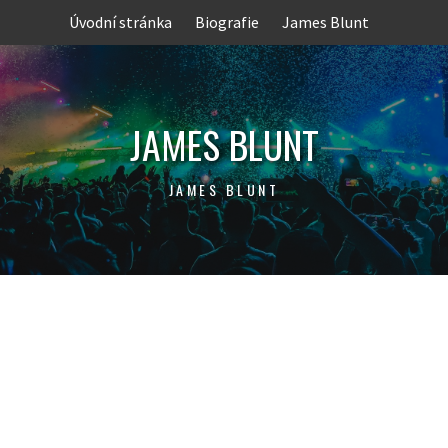
Skip
Úvodní stránka
Biografie
James Blunt
to
content
JAMES BLUNT
JAMES BLUNT