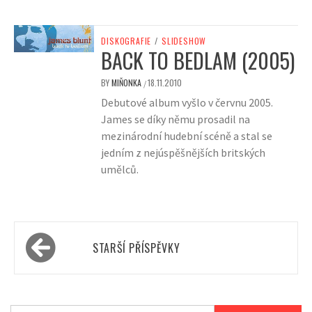
DISKOGRAFIE
/
SLIDESHOW
BACK TO BEDLAM (2005)
BY
MIŇONKA
18.11.2010
/
Debutové album vyšlo v červnu 2005.
James se díky němu prosadil na
mezinárodní hudební scéně a stal se
jedním z nejúspěšnějších britských
umělců.
Navigace
STARŠÍ PŘÍSPĚVKY
pro
příspěvky