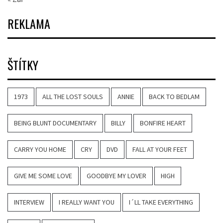
REKLAMA
ŠTÍTKY
1973
ALL THE LOST SOULS
ANNIE
BACK TO BEDLAM
BEING BLUNT DOCUMENTARY
BILLY
BONFIRE HEART
CARRY YOU HOME
CRY
DVD
FALL AT YOUR FEET
GIVE ME SOME LOVE
GOODBYE MY LOVER
HIGH
INTERVIEW
I REALLY WANT YOU
I´LL TAKE EVERYTHING