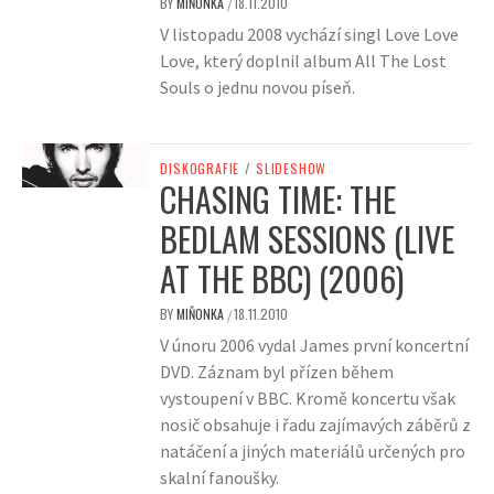
BY
MIŇONKA
18.11.2010
/
V listopadu 2008 vychází singl Love Love
Love, který doplnil album All The Lost
Souls o jednu novou píseň.
DISKOGRAFIE
/
SLIDESHOW
CHASING TIME: THE
BEDLAM SESSIONS (LIVE
AT THE BBC) (2006)
BY
MIŇONKA
18.11.2010
/
V únoru 2006 vydal James první koncertní
DVD. Záznam byl přízen během
vystoupení v BBC. Kromě koncertu však
nosič obsahuje i řadu zajímavých záběrů z
natáčení a jiných materiálů určených pro
skalní fanoušky.