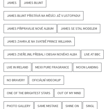
JAMES
JAMES BLUNT
JAMES BLUNT PŘISTÁVÁ NA MĚSÍCI JIŽ V LISTOPADU!
JAMES PŘIPRAVUJE NOVÉ ALBUM
JAMES SE STAL MODELEM
JAMES ZAHRAJE NA SVATBĚ PRINCE WILLIAMA
JAMES ZVEŘEJNIL PŘEBAL I OBSAH NOVÉHO ALBA
LIVE AT BBC
LIVE IN IRELAND
MEXX PURE FRAGRANCE
MOON LANDING
NO BRAVERY
OFICIÁLNÍ VIDEOKLIP
ONE OF THE BRIGHTEST STARS
OUT OF MY MIND
PHOTO GALLERY
SAME MISTAKE
SHINE ON
SINGL