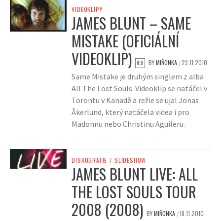
VIDEOKLIPY
JAMES BLUNT – SAME
MISTAKE (OFICIÁLNÍ
VIDEOKLIP)
BY
MIŇONKA
23.11.2010
/
Same Mistake je druhým singlem z alba
All The Lost Souls. Videoklip se natáčel v
Torontu v Kanadě a režie se ujal Jonas
Åkerlund, který natáčela videa i pro
Madonnu nebo Christinu Aguileru.
DISKOGRAFIE
/
SLIDESHOW
JAMES BLUNT LIVE: ALL
THE LOST SOULS TOUR
2008 (2008)
BY
MIŇONKA
18.11.2010
/