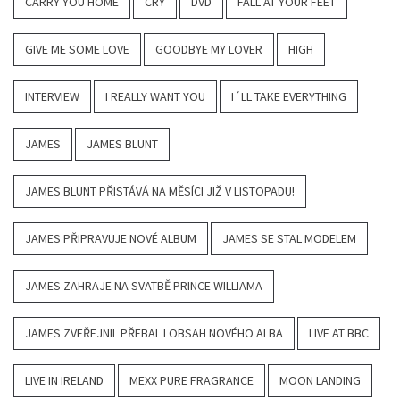
CARRY YOU HOME
CRY
DVD
FALL AT YOUR FEET
GIVE ME SOME LOVE
GOODBYE MY LOVER
HIGH
INTERVIEW
I REALLY WANT YOU
I´LL TAKE EVERYTHING
JAMES
JAMES BLUNT
JAMES BLUNT PŘISTÁVÁ NA MĚSÍCI JIŽ V LISTOPADU!
JAMES PŘIPRAVUJE NOVÉ ALBUM
JAMES SE STAL MODELEM
JAMES ZAHRAJE NA SVATBĚ PRINCE WILLIAMA
JAMES ZVEŘEJNIL PŘEBAL I OBSAH NOVÉHO ALBA
LIVE AT BBC
LIVE IN IRELAND
MEXX PURE FRAGRANCE
MOON LANDING