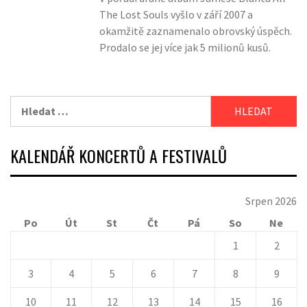
The Lost Souls vyšlo v září 2007 a
okamžitě zaznamenalo obrovský úspěch.
Prodalo se jej více jak 5 milionů kusů.
Vyhledávání
KALENDÁŘ KONCERTŮ A FESTIVALŮ
Srpen 2026
Po
Út
St
Čt
Pá
So
Ne
1
2
3
4
5
6
7
8
9
10
11
12
13
14
15
16