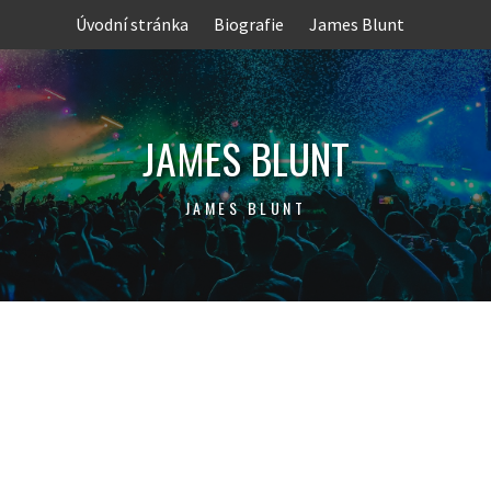
Skip
Úvodní stránka
Biografie
James Blunt
to
content
JAMES BLUNT
JAMES BLUNT