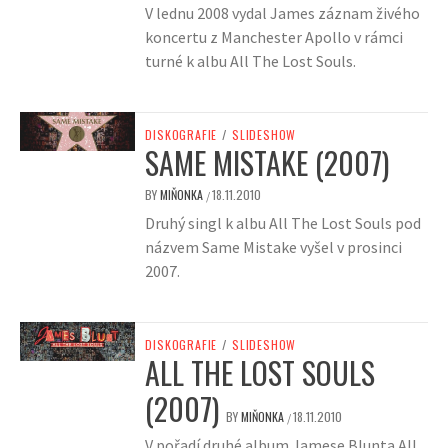
V lednu 2008 vydal James záznam živého
koncertu z Manchester Apollo v rámci
turné k albu All The Lost Souls.
DISKOGRAFIE
/
SLIDESHOW
SAME MISTAKE (2007)
BY
MIŇONKA
18.11.2010
/
Druhý singl k albu All The Lost Souls pod
názvem Same Mistake vyšel v prosinci
2007.
DISKOGRAFIE
/
SLIDESHOW
ALL THE LOST SOULS
(2007)
BY
MIŇONKA
18.11.2010
/
V pořadí druhé album Jamese Blunta All