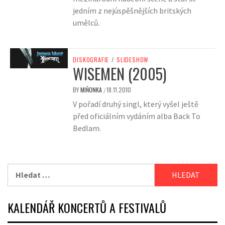
jedním z nejúspěšnějších britských
umělců.
DISKOGRAFIE
/
SLIDESHOW
WISEMEN (2005)
BY
MIŇONKA
18.11.2010
/
V pořadí druhý singl, který vyšel ještě
před oficiálním vydáním alba Back To
Bedlam.
Vyhledávání
KALENDÁŘ KONCERTŮ A FESTIVALŮ