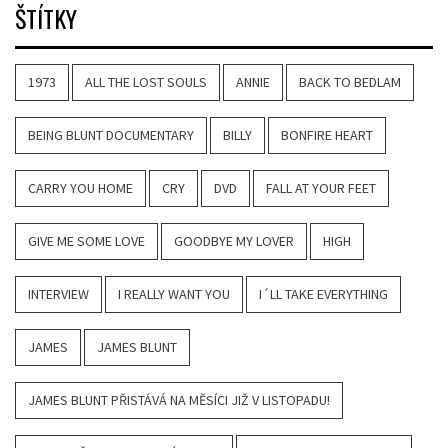
ŠTÍTKY
1973
ALL THE LOST SOULS
ANNIE
BACK TO BEDLAM
BEING BLUNT DOCUMENTARY
BILLY
BONFIRE HEART
CARRY YOU HOME
CRY
DVD
FALL AT YOUR FEET
GIVE ME SOME LOVE
GOODBYE MY LOVER
HIGH
INTERVIEW
I REALLY WANT YOU
I´LL TAKE EVERYTHING
JAMES
JAMES BLUNT
JAMES BLUNT PŘISTÁVÁ NA MĚSÍCI JIŽ V LISTOPADU!