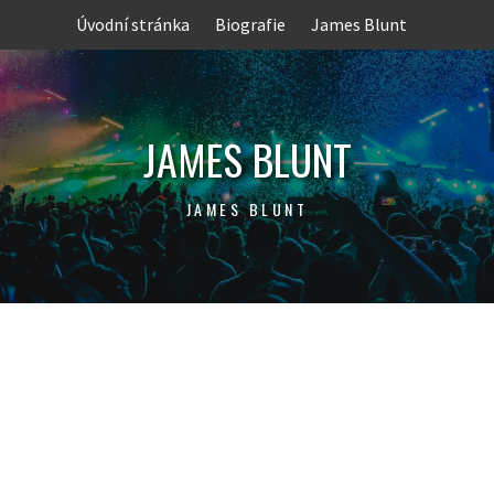
Skip
Úvodní stránka
Biografie
James Blunt
to
content
JAMES BLUNT
JAMES BLUNT