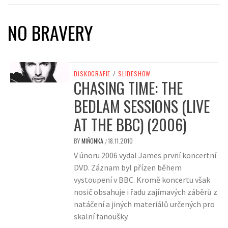
NO BRAVERY
DISKOGRAFIE
/
SLIDESHOW
CHASING TIME: THE
BEDLAM SESSIONS (LIVE
AT THE BBC) (2006)
BY
MIŇONKA
18.11.2010
/
V únoru 2006 vydal James první koncertní
DVD. Záznam byl přízen během
vystoupení v BBC. Kromě koncertu však
nosič obsahuje i řadu zajímavých záběrů z
natáčení a jiných materiálů určených pro
skalní fanoušky.