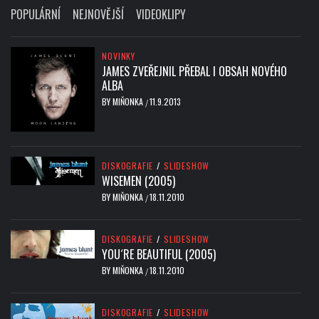
POPULÁRNÍ
NEJNOVĚJŠÍ
VIDEOKLIPY
NOVINKY
JAMES ZVEŘEJNIL PŘEBAL I OBSAH NOVÉHO
ALBA
BY
MIŇONKA
11.9.2013
/
DISKOGRAFIE
/
SLIDESHOW
WISEMEN (2005)
BY
MIŇONKA
18.11.2010
/
DISKOGRAFIE
/
SLIDESHOW
YOU´RE BEAUTIFUL (2005)
BY
MIŇONKA
18.11.2010
/
DISKOGRAFIE
/
SLIDESHOW