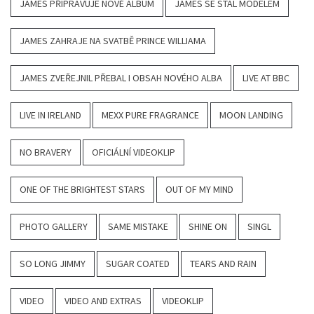
JAMES PŘIPRAVUJE NOVÉ ALBUM
JAMES SE STAL MODELEM
JAMES ZAHRAJE NA SVATBĚ PRINCE WILLIAMA
JAMES ZVEŘEJNIL PŘEBAL I OBSAH NOVÉHO ALBA
LIVE AT BBC
LIVE IN IRELAND
MEXX PURE FRAGRANCE
MOON LANDING
NO BRAVERY
OFICIÁLNÍ VIDEOKLIP
ONE OF THE BRIGHTEST STARS
OUT OF MY MIND
PHOTO GALLERY
SAME MISTAKE
SHINE ON
SINGL
SO LONG JIMMY
SUGAR COATED
TEARS AND RAIN
VIDEO
VIDEO AND EXTRAS
VIDEOKLIP