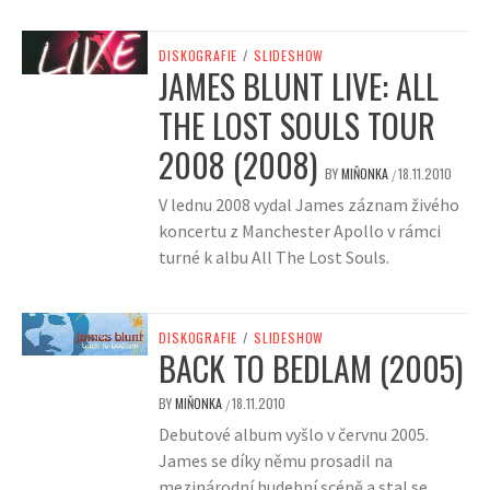
DISKOGRAFIE
/
SLIDESHOW
JAMES BLUNT LIVE: ALL
THE LOST SOULS TOUR
2008 (2008)
BY
MIŇONKA
18.11.2010
/
V lednu 2008 vydal James záznam živého
koncertu z Manchester Apollo v rámci
turné k albu All The Lost Souls.
DISKOGRAFIE
/
SLIDESHOW
BACK TO BEDLAM (2005)
BY
MIŇONKA
18.11.2010
/
Debutové album vyšlo v červnu 2005.
James se díky němu prosadil na
mezinárodní hudební scéně a stal se