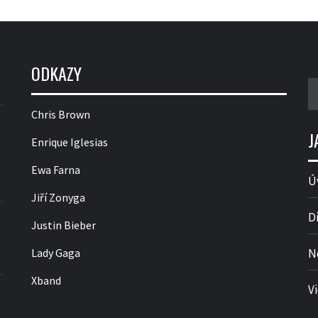
ODKAZY
V
Chris Brown
J
Enrique Iglesias
Ewa Farna
Ú
Jiří Zonyga
D
Justin Bieber
Lady Gaga
N
Xband
V