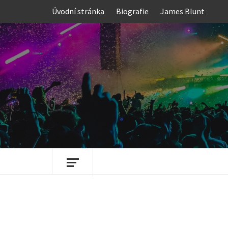
Skip
Úvodní stránka
Biografie
James Blunt
to
content