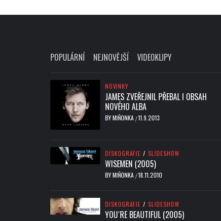
POPULÁRNÍ
NEJNOVĚJŠÍ
VIDEOKLIPY
NOVINKY
JAMES ZVEŘEJNIL PŘEBAL I OBSAH
NOVÉHO ALBA
BY
MIŇONKA
11.9.2013
/
DISKOGRAFIE
/
SLIDESHOW
WISEMEN (2005)
BY
MIŇONKA
18.11.2010
/
DISKOGRAFIE
/
SLIDESHOW
YOU´RE BEAUTIFUL (2005)