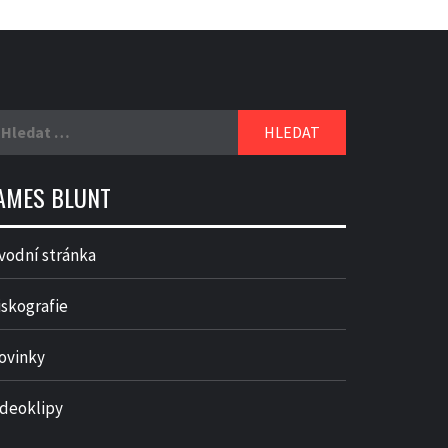
yhledávání
AMES BLUNT
vodní stránka
iskografie
ovinky
ideoklipy