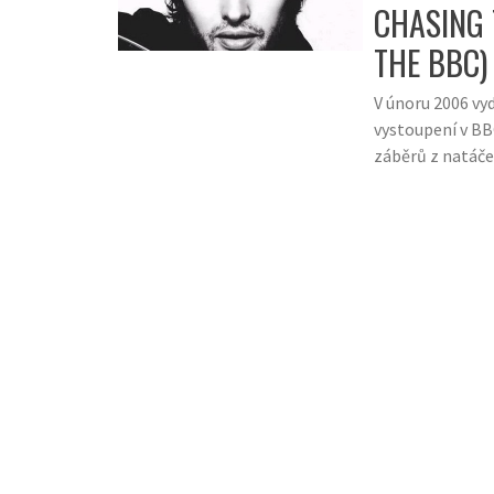
CHASING 
THE BBC)
V únoru 2006 vy
vystoupení v BB
záběrů z natáče