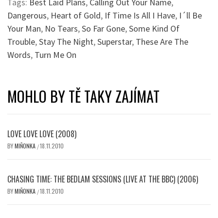
Tags:
Best Laid Plans
,
Calling Out Your Name
,
Dangerous
,
Heart of Gold
,
If Time Is All I Have
,
I´ll Be
Your Man
,
No Tears
,
So Far Gone
,
Some Kind Of
Trouble
,
Stay The Night
,
Superstar
,
These Are The
Words
,
Turn Me On
MOHLO BY TĚ TAKY ZAJÍMAT
LOVE LOVE LOVE (2008)
BY
MIŇONKA
18.11.2010
/
CHASING TIME: THE BEDLAM SESSIONS (LIVE AT THE BBC) (2006)
BY
MIŇONKA
18.11.2010
/