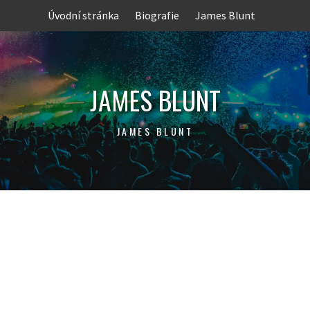
Skip
Úvodní stránka
Biografie
James Blunt
to
content
JAMES BLUNT
JAMES BLUNT