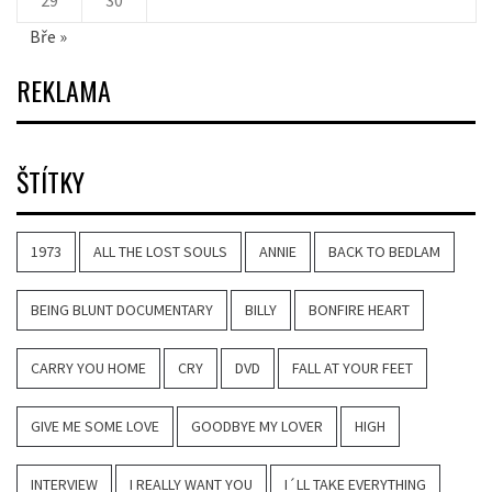
29
30
Bře »
REKLAMA
ŠTÍTKY
1973
ALL THE LOST SOULS
ANNIE
BACK TO BEDLAM
BEING BLUNT DOCUMENTARY
BILLY
BONFIRE HEART
CARRY YOU HOME
CRY
DVD
FALL AT YOUR FEET
GIVE ME SOME LOVE
GOODBYE MY LOVER
HIGH
INTERVIEW
I REALLY WANT YOU
I´LL TAKE EVERYTHING